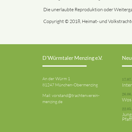
Die unerlaubte Reproduktion oder Weitergabe
Copyright © 2018, Heimat- und Volkstrachte
D'Würmtaler Menzing e.V.
Neu
An der Würm 1
17.07
Inte
81247 München-Obermenzing
Mail:
vorstand@trachtenverein-
26.06
Wos 
menzing.de
22.05
Jung
Pfaf