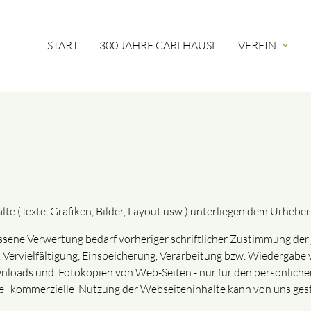
START
300 JAHRE CARLHÄUSL
VEREIN
expand_more
alte (Texte, Grafiken, Bilder, Layout usw.) unterliegen dem Urheber
sene Verwertung bedarf vorheriger schriftlicher Zustimmung der j
 Vervielfältigung, Einspeicherung, Verarbeitung bzw. Wiedergabe
oads und Fotokopien von Web-Seiten - nur für den persönlichen,
ie kommerzielle Nutzung der Webseiteninhalte kann von uns gesta