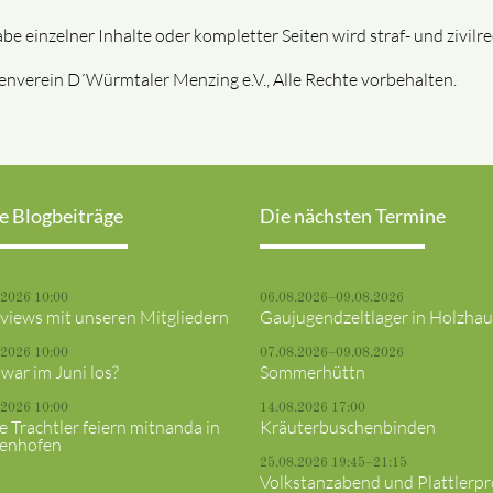
 einzelner Inhalte oder kompletter Seiten wird straf- und zivilrec
nverein D´Würmtaler Menzing e.V., Alle Rechte vorbehalten.
e Blogbeiträge
Die nächsten Termine
.2026 10:00
06.08.2026–09.08.2026
rviews mit unseren Mitgliedern
Gaujugendzeltlager in Holzha
.2026 10:00
07.08.2026–09.08.2026
war im Juni los?
Sommerhüttn
.2026 10:00
14.08.2026 17:00
e Trachtler feiern mitnanda in
Kräuterbuschenbinden
fenhofen
25.08.2026 19:45–21:15
Volkstanzabend und Plattlerp