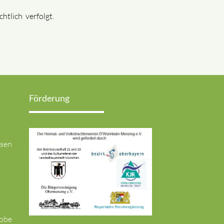
htlich verfolgt.
Förderung
usen
robe