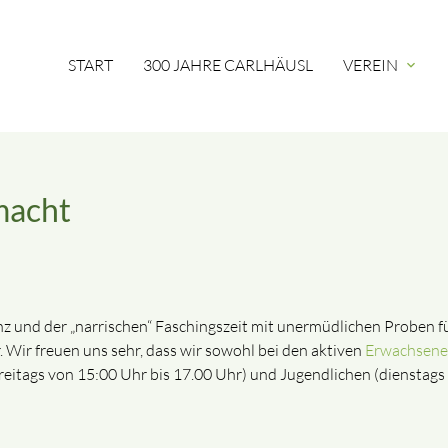
START
300 JAHRE CARLHÄUSL
VEREIN
expand_more
macht
z und der „narrischen“ Faschingszeit mit unermüdlichen Proben f
 Wir freuen uns sehr, dass wir sowohl bei den aktiven
Erwachsen
reitags von 15:00 Uhr bis 17.00 Uhr) und Jugendlichen (dienstags