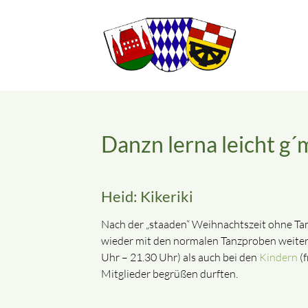
Danzn lerna leicht g´
Suchbegriffe
Heid: Kikeriki
Nach der „staaden“ Weihnachtszeit ohne Tan
wieder mit den normalen Tanzproben weiter.
Uhr – 21.30 Uhr) als auch bei den
Kindern
(f
Mitglieder begrüßen durften.