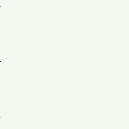
,
,
,