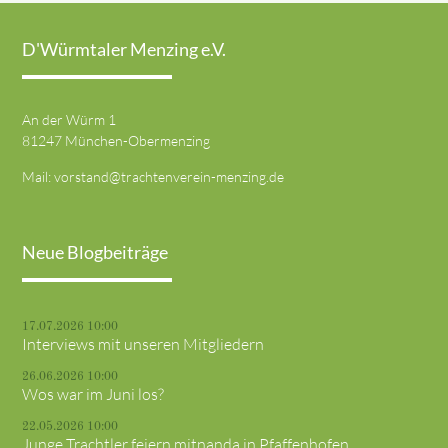
D'Würmtaler Menzing e.V.
An der Würm 1
81247 München-Obermenzing
Mail:
vorstand@trachtenverein-menzing.de
Neue Blogbeiträge
17.07.2026 10:00
Interviews mit unseren Mitgliedern
26.06.2026 10:00
Wos war im Juni los?
22.05.2026 10:00
Junge Trachtler feiern mitnanda in Pfaffenhofen