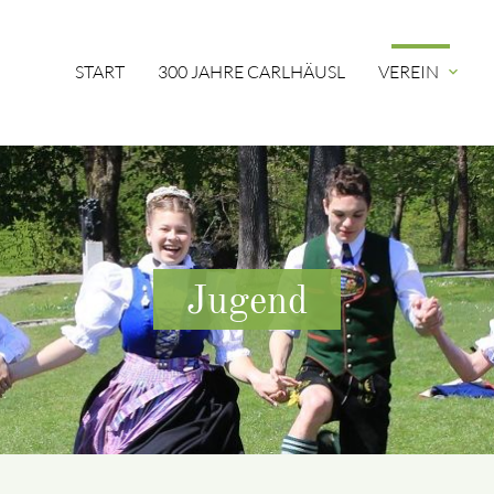
START
300 JAHRE CARLHÄUSL
VEREIN
expand_more
Jugend