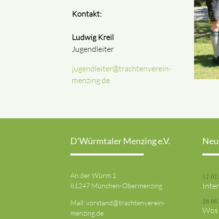
Kontakt:
Ludwig Kreil
Jugendleiter
jugendleiter@trachtenverein-
menzing.de
D'Würmtaler Menzing e.V.
Neu
An der Würm 1
17.07
Inte
81247 München-Obermenzing
Mail:
vorstand@trachtenverein-
26.06
Wos 
menzing.de