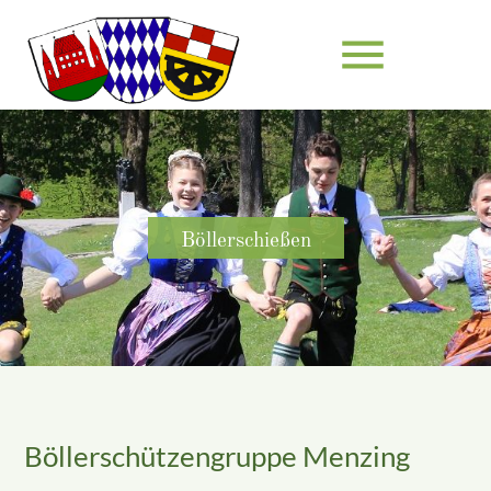
menu
Suchbegriffe
SUCHEN
Böllerschießen
Böllerschützengruppe Menzing