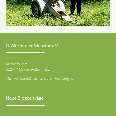
D'Würmtaler Menzing e.V.
An der Würm 1
81247 München-Obermenzing
Mail:
vorstand@trachtenverein-menzing.de
Neue Blogbeiträge