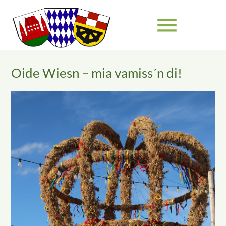
menu
Oide Wiesn – mia vamiss´n di!
Suchbegriffe
SUCHEN