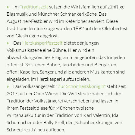
Im
Traditionszelt
setzen die Wirtsfamilien auf zünftige
Blasmusik und Münchner Schmankerlküche. Das
Augustiner-Festbier wird im Keferloher serviert. Diese
traditionellen Tonkrüge wurden 1892 auf dem Oktoberfest
von Glaskrügen abgelöst.
Das
Herzkasperlfestzelt
bietet der jungen
Volksmusikszene eine Bühne. Hier wird ein
abwechslungsreiches Programm angeboten, das für jeden
offen ist. So stehen Bühne, Tanzboden und Biergarten
offen: Kapellen, Sänger und alle anderen Musikanten sind
eingeladen, im Herzkasperl aufzuspielen.
Das Volkssängerzelt "
Zur Schönheitskönigin"
steht seit
2017 auf der Oidn Wiesn. Die Wirtsleute haben sich der
Tradition der Volkssängerei verschrieben und lassen in
ihrem Festzelt diese für München typische
Wirtshauskultur in der Tradition von Karl Valentin, Ida
Schumacher oder Bally Prell, der „Schönheitskönigin von
Schneizlreuth“, neu aufleben.