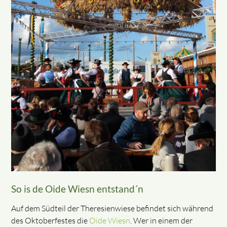
So is de Oide Wiesn entstand´n
Auf dem Südteil der Theresienwiese befindet sich während
des Oktoberfestes die
Oide Wiesn
. Wer in einem der