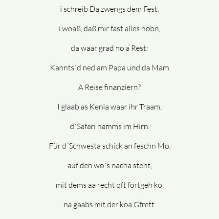
i schreib Da zwengs dem Fest,
i woaß, daß mir fast alles hobn,
da waar grad no a Rest:
Kannts´d ned am Papa und da Mam
A Reise finanziern?
I glaab as Kenia waar ihr Traam,
d´Safari hamms im Hirn.
Für d´Schwesta schick an feschn Mo,
auf den wo´s nacha steht,
mit dems aa recht oft fortgeh ko,
na gaabs mit der koa Gfrett.