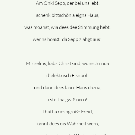
Am Onkl Sepp, der bei uns lebt,
schenk bittschön a eigns Haus,
was moanst, wia dees dee Stimmung hebt,
wenns hoaßt ´da Sepp ziahgt aus´.
Mir selms, liabs Christkind, wünsch i nua
d´elektrisch Eisnboh
und dann dees laare Haus dazua,
i stell aa gwiß nix o!
I hätt a riesngroße Freid,
kannt dees ois Wahrheit wern,