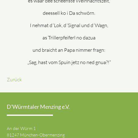
es waar dee scheenste Weihnachtszeit,
deessell ko i Da schwörn.
I nehmat d´Lok, d´Signal und d´Wagn,
as Trillerpfeiferl no dazua
und braicht an Papa nimmer fragn:
„Sag, hast vom Spuin jetz no ned gnua?!“
Zurück
D'Würmtaler Menzing e.V.
An der Würm 1
81247 München-Obermenzing