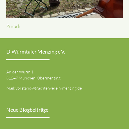
Zurück
D'Würmtaler Menzing e.V.
An der Würm 1
81247 München-Obermenzing
Mail:
vorstand@trachtenverein-menzing.de
Neue Blogbeiträge