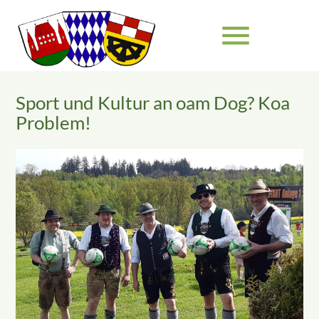
menu
Sport und Kultur an oam Dog? Koa
Suchbegriffe
SUCHEN
Problem!