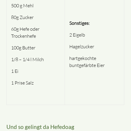
500 g Mehl
80g Zucker
Sonstiges:
60g Hefe oder
2 Eigelb
Trockenhefe
Hagelzucker
100g Butter
hartgekochte
1/8 – 1/4 l Milch
buntgefärbte Eier
1 Ei
1 Prise Salz
Und so gelingt da Hefedoag