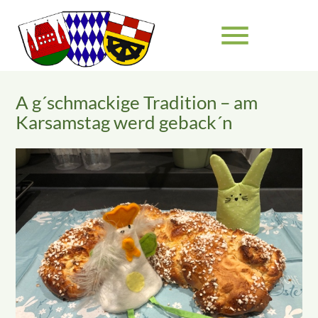
menu
A g´schmackige Tradition – am
Suchbegriffe
SUCHEN
Karsamstag werd geback´n