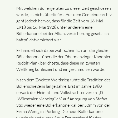
Mit welchen Böllergeräten zu dieser Zeit geschossen
wurde, ist nicht überliefert. Aus dem Gemeindearchiv
geht jedoch hervor, dass für die Zeit vom 16. Mai
1918 bis 16. Mai 1928 unter anderem eine
Böllerkanone bei der Allianzversicherung gesetzlich
haftpflichtversichert war.
Es handelt sich dabei wahrscheinlich um die gleiche
Böllerkanone, über die der Obermenzinger Kanonier
Rudolf Plank berichtete, dass diese im zweiten
Weltkrieg konfisziert und eingeschmolzen wurde.
Nach dem Zweiten Weltkrieg ruhte die Tradition des
Böllerschießens lange Jahre. Erst im Jahre 1980
erwarb der Heimat- und Volkstrachtenverein „D
´Würmtaler Menzing“ e.V. auf Anregung von Stefan
Stix wieder eine Böllerkanone Kaliber 50mm von der
Firma Wenig in Pocking. Die neue Böllerkanone
wurde als erste ihrer Art in Deutschland für den