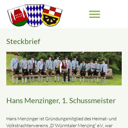
menu
Steckbrief
Suchbegriffe
SUCHEN
Hans Menzinger, 1. Schussmeister
Hans Menzinger ist Gründungsmitglied des Heimat- und
Volkstrachtenvereins „D´Würmtaler Menzing“ e.V., war