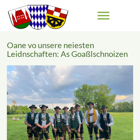
menu
Oane vo unsere neiesten
Suchbegriffe
SUCHEN
Leidnschaften: As Goaßlschnoizen