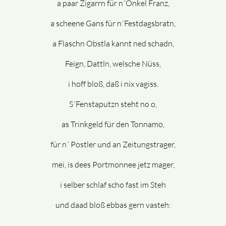
a paar Zigarrn für n´Onkel Franz,
a scheene Gans für n´Festdagsbratn,
a Flaschn Obstla kannt ned schadn,
Feign, Dattln, welsche Nüss,
i hoff bloß, daß i nix vagiss.
S´Fenstaputzn steht no o,
as Trinkgeld für den Tonnamo,
für n´ Postler und an Zeitungstrager,
mei, is dees Portmonnee jetz mager,
i selber schlaf scho fast im Steh
und daad bloß ebbas gern vasteh: