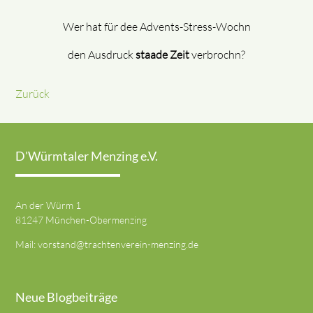
Wer hat für dee Advents-Stress-Wochn
den Ausdruck
staade Zeit
verbrochn?
Zurück
D'Würmtaler Menzing e.V.
An der Würm 1
81247 München-Obermenzing
Mail:
vorstand@trachtenverein-menzing.de
Neue Blogbeiträge