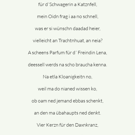
für d´Schwagerin a Katznfell,
mein Oidn frag i aa no schnell,
was er si wünschn daadad heier,
vielleicht an Trachtnhuat, an neia?
A scheens Parfum für d´ Freindin Lena,
deessell werds na scho braucha kenna.
Na etla Kloanigkeitn no,
weil ma do nianed wissen ko,
ob oam ned jemand ebbas schenkt,
an den ma übahaupts ned denkt.
Vier Kerzn für den Daxnkranz,