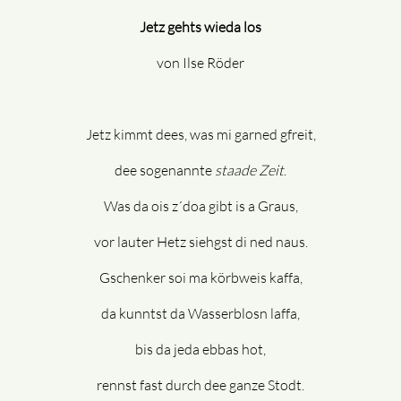
Jetz gehts wieda los
von Ilse Röder
Jetz kimmt dees, was mi garned gfreit,
dee sogenannte
staade Zeit
.
Was da ois z´doa gibt is a Graus,
vor lauter Hetz siehgst di ned naus.
Gschenker soi ma körbweis kaffa,
da kunntst da Wasserblosn laffa,
bis da jeda ebbas hot,
rennst fast durch dee ganze Stodt.