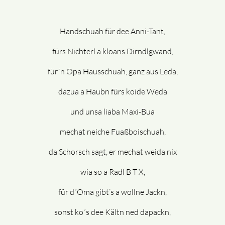
Handschuah für dee Anni-Tant,
fürs Nichterl a kloans Dirndlgwand,
für´n Opa Hausschuah, ganz aus Leda,
dazua a Haubn fürs koide Weda
und unsa liaba Maxi-Bua
mechat neiche Fuaßboischuah,
da Schorsch sagt, er mechat weida nix
wia so a Radl B T X,
für d´Oma gibt’s a wollne Jackn,
sonst ko´s dee Kältn ned dapackn,