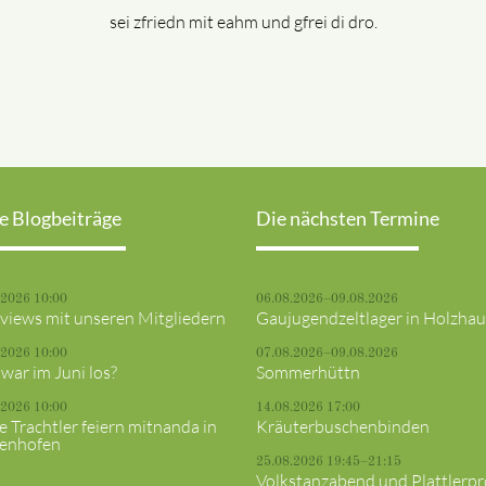
sei zfriedn mit eahm und gfrei di dro.
e Blogbeiträge
Die nächsten Termine
.2026 10:00
06.08.2026–09.08.2026
rviews mit unseren Mitgliedern
Gaujugendzeltlager in Holzha
.2026 10:00
07.08.2026–09.08.2026
war im Juni los?
Sommerhüttn
.2026 10:00
14.08.2026 17:00
e Trachtler feiern mitnanda in
Kräuterbuschenbinden
fenhofen
25.08.2026 19:45–21:15
Volkstanzabend und Plattlerp