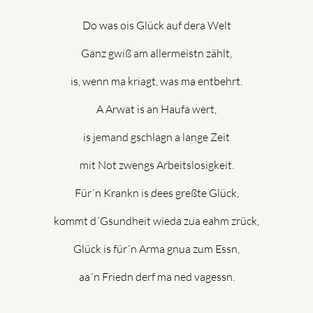
Do was ois Glück auf dera Welt
Ganz gwiß am allermeistn zählt,
is, wenn ma kriagt, was ma entbehrt.
A Arwat is an Haufa wert,
is jemand gschlagn a lange Zeit
mit Not zwengs Arbeitslosigkeit.
Für´n Krankn is dees greßte Glück,
kommt d´Gsundheit wieda zua eahm zrück,
Glück is für´n Arma gnua zum Essn,
aa´n Friedn derf ma ned vagessn.