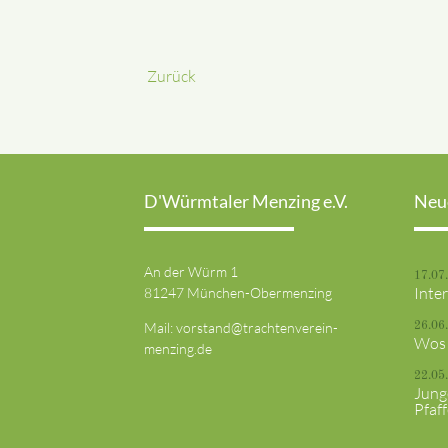
Zurück
D'Würmtaler Menzing e.V.
Neu
An der Würm 1
17.07
Inte
81247 München-Obermenzing
Mail:
vorstand@trachtenverein-
26.06
Wos 
menzing.de
22.05
Jung
Pfaf