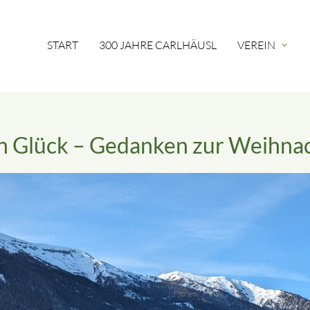
START
300 JAHRE CARLHÄUSL
VEREIN
expand_more
n Glück – Gedanken zur Weihnac