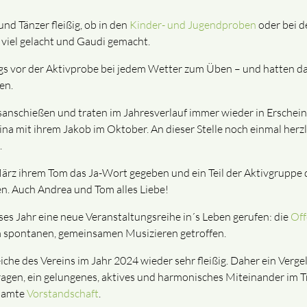
nd Tänzer fleißig, ob in den
Kinder- und Jugendproben
oder bei 
e viel gelacht und Gaudi gemacht.
ags vor der Aktivprobe bei jedem Wetter zum Üben – und hatten da
en.
anschießen und traten im Jahresverlauf immer wieder in Erschein
tina mit ihrem Jakob im Oktober. An dieser Stelle noch einmal h
.
rz ihrem Tom das Ja-Wort gegeben und ein Teil der Aktivgruppe du
n. Auch Andrea und Tom alles Liebe!
ses Jahr eine neue Veranstaltungsreihe in´s Leben gerufen: die
Off
spontanen, gemeinsamen Musizieren getroffen.
che des Vereins im Jahr 2024 wieder sehr fleißig. Daher ein Verge
ragen, ein gelungenes, aktives und harmonisches Miteinander im T
esamte
Vorstandschaft
.