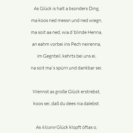
As Glück is halt a bsonders Ding,
ma koos ned messn und ned wiegn,
ma soit aa ned, wia d´blinde Henna,
an eahm vorbei ins Pech neirenna,
im Gegnteil, kehrts bei uns ei,
na soit ma´s spürn und dankbar sei.
Wennst as große Glück erstrebst,
koos sei, daß du dees nia dalebst.
As
kloane
Glück klopft öftas o,