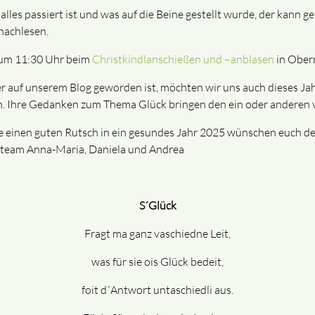
lles passiert ist und was auf die Beine gestellt wurde, der kann 
 nachlesen.
4 um 11:30 Uhr beim
Christkindlanschießen und –anblasen
in Ober
hier auf unserem Blog geworden ist, möchten wir uns auch dieses J
n. Ihre Gedanken zum Thema Glück bringen den ein oder anderen v
ie einen guten Rutsch in ein gesundes Jahr 2025 wünschen euch d
eteam Anna-Maria, Daniela und Andrea
S´Glück
Fragt ma ganz vaschiedne Leit,
was für sie ois Glück bedeit,
foit d´Antwort untaschiedli aus.