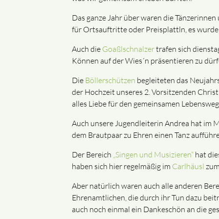
Das ganze Jahr über waren die Tänzerinnen u
für Ortsauftritte oder Preisplattln, es wurd
Auch die
Goaßlschnalzer
trafen sich dienst
Können auf der Wies´n präsentieren zu dürf
Die
Böllerschützen
begleiteten das Neujahrs
der Hochzeit unseres 2. Vorsitzenden Chris
alles Liebe für den gemeinsamen Lebensweg
Auch unsere Jugendleiterin Andrea hat im Mä
dem Brautpaar zu Ehren einen Tanz aufführe
Der Bereich
„Singen und Musizieren“
hat die
haben sich hier regelmäßig im
Carlhäusl
zum 
Aber natürlich waren auch alle anderen Berei
Ehrenamtlichen, die durch ihr Tun dazu beit
auch noch einmal ein Dankeschön an die g