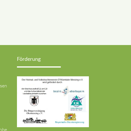
Förderung
usen
robe