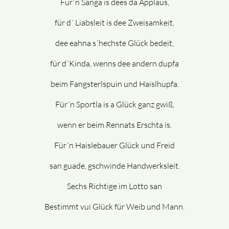
Für´n Sänga is dees da Applaus,
für d´ Liabsleit is dee Zweisamkeit,
dee eahna s´hechste Glück bedeit,
für d´Kinda, wenns dee andern dupfa
beim Fangsterlspuin und Haislhupfa.
Für´n Sportla is a Glück ganz gwiß,
wenn er beim Rennats Erschta is.
Für´n Haislebauer Glück und Freid
san guade, gschwinde Handwerksleit.
Sechs Richtige im Lotto san
Bestimmt vui Glück für Weib und Mann.