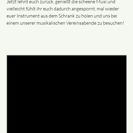
Jetzt lehnt euch zurück, genießt die scheene Musi und
vielleicht fühlt ihr euch dadurch angespornt, mal wieder
euer Instrument aus dem Schrank zu holen und uns bei
einem unserer musikalischen Vereinsabende zu besuchen!