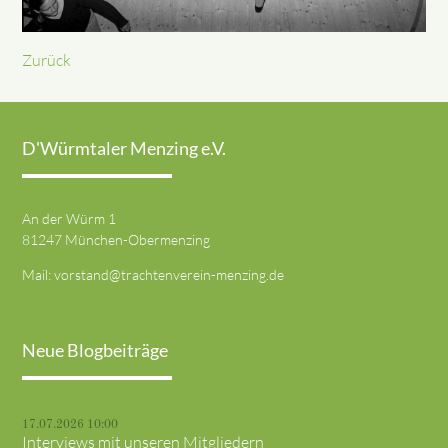
Zurück
D'Würmtaler Menzing e.V.
An der Würm 1
81247 München-Obermenzing
Mail:
vorstand@trachtenverein-menzing.de
Neue Blogbeiträge
17.07.2026 10:00
Interviews mit unseren Mitgliedern