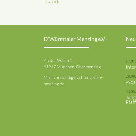
Zurück
D'Würmtaler Menzing e.V.
Neu
An der Würm 1
17.07
Inte
81247 München-Obermenzing
Mail:
vorstand@trachtenverein-
26.06
Wos 
menzing.de
22.05
Jung
Pfaf