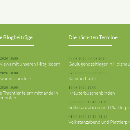
e Blogbeiträge
Die nächsten Termine
.2026 10:00
06.08.2026–09.08.2026
rviews mit unseren Mitgliedern
Gaujugendzeltlager in Holzha
.2026 10:00
07.08.2026–09.08.2026
war im Juni los?
Sommerhüttn
.2026 10:00
14.08.2026 17:00
e Trachtler feiern mitnanda in
Kräuterbuschenbinden
fenhofen
25.08.2026 19:45–21:15
Volkstanzabend und Plattlerp
01.09.2026 19:45–21:15
Volkstanzabend und Plattlerp