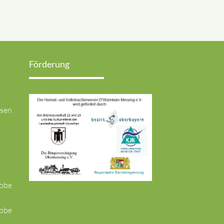
Förderung
usen
robe
robe