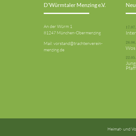
D'Würmtaler Menzing e.V.
Neu
An der Würm 1
17.07
Inte
81247 München-Obermenzing
Mail:
vorstand@trachtenverein-
26.06
Wos 
menzing.de
22.05
Jung
Pfaf
Heimat- und Vo