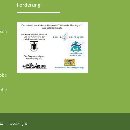
Förderung
usen
robe
robe
tz
Copyright